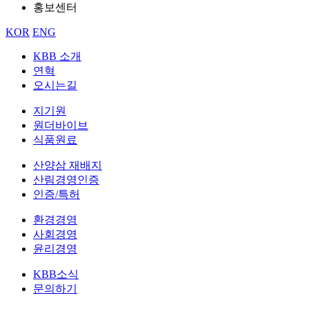
홍보센터
KOR
ENG
KBB 소개
연혁
오시는길
지기원
원더바이브
식품원료
산양삼 재배지
산림경영인증
인증/특허
환경경영
사회경영
윤리경영
KBB소식
문의하기