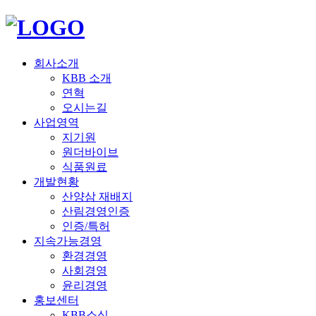
회사소개
KBB 소개
연혁
오시는길
사업영역
지기원
원더바이브
식품원료
개발현황
산양삼 재배지
산림경영인증
인증/특허
지속가능경영
환경경영
사회경영
윤리경영
홍보센터
KBB소식